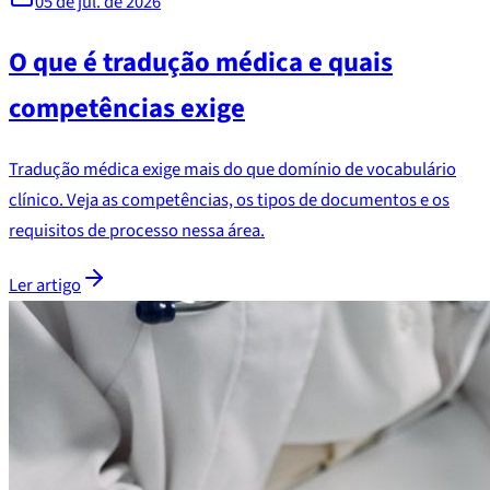
05 de jul. de 2026
O que é tradução médica e quais
competências exige
Tradução médica exige mais do que domínio de vocabulário
clínico. Veja as competências, os tipos de documentos e os
requisitos de processo nessa área.
Ler artigo