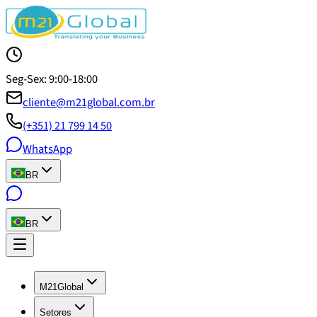
Seg-Sex: 9:00-18:00
cliente@m21global.com.br
(+351) 21 799 14 50
WhatsApp
BR
BR
M21Global
Setores