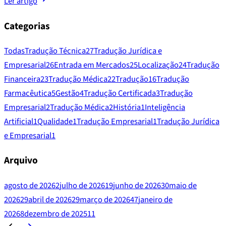
Ler artigo
Categorias
Todas
Tradução Técnica
27
Tradução Jurídica e
Empresarial
26
Entrada em Mercados
25
Localização
24
Tradução
Financeira
23
Tradução Médica
22
Tradução
16
Tradução
Farmacêutica
5
Gestão
4
Tradução Certificada
3
Tradução
Empresarial
2
Tradução Médica
2
História
1
Inteligência
Artificial
1
Qualidade
1
Tradução Empresarial
1
Tradução Jurídica
e Empresarial
1
Arquivo
agosto de 2026
2
julho de 2026
19
junho de 2026
30
maio de
2026
29
abril de 2026
29
março de 2026
47
janeiro de
2026
8
dezembro de 2025
11