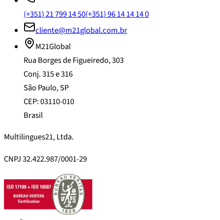
(+351) 21 799 14 50
(+351) 96 14 14 14 0
cliente@m21global.com.br
M21Global
Rua Borges de Figueiredo, 303
Conj. 315 e 316
São Paulo, SP
CEP: 03110-010
Brasil
Multilingues21, Ltda.
CNPJ 32.422.987/0001-29