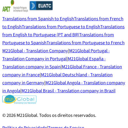
Translations from Spanish to English
Translations from French
to English
Translations from Portuguese to English
Translations
from English to Portuguese (PT and BR)
Translations from
Portuguese to Spanish
Translations from Portuguese to French
M21Global - Translation Company
|
M21Global Portugal -
Translation Company in Portugal
|
M21Global España -
Translation company in Spain
|
M21Global France - Translation
company in France
|
M21Global Deutschland - Translation
company in Germany
|
M21Global Angola - Translation company
in Angola
|
M21Global Brasil - Translation company in Brazil
©
2026
M21Global.
Todos os direitos reservados
.