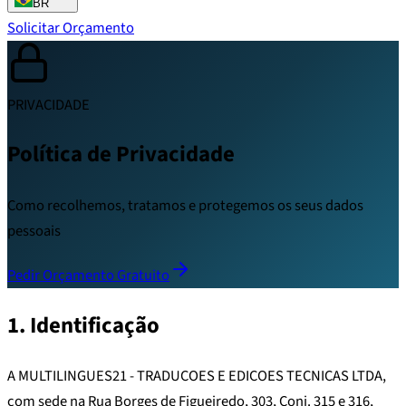
BR
Solicitar Orçamento
PRIVACIDADE
Política de Privacidade
Como recolhemos, tratamos e protegemos os seus dados
pessoais
Pedir Orçamento Gratuito
1. Identificação
A MULTILINGUES21 - TRADUCOES E EDICOES TECNICAS LTDA,
com sede na Rua Borges de Figueiredo, 303, Conj. 315 e 316,