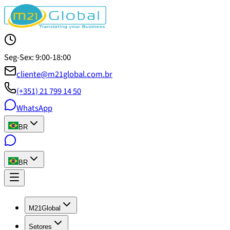
Seg-Sex: 9:00-18:00
cliente@m21global.com.br
(+351) 21 799 14 50
WhatsApp
BR
BR
M21Global
Setores