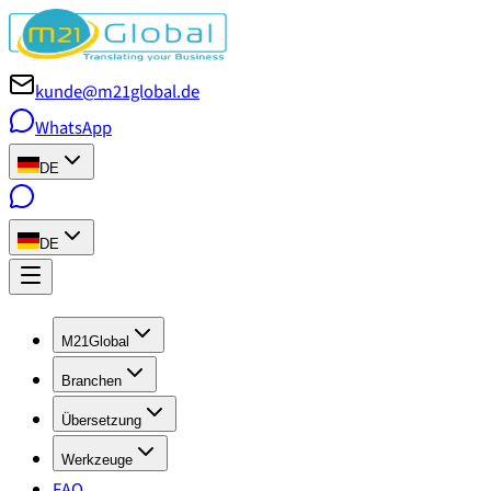
kunde@m21global.de
WhatsApp
DE
DE
M21Global
Branchen
Übersetzung
Werkzeuge
FAQ