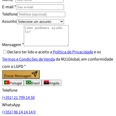
E-mail
*
Telefone
Assunto
Mensagem
*
Declaro ter lido e aceito a
Política de Privacidade
e os
Termos e Condições de Venda
da M21Global, em conformidade
com a LGPD *
Enviar Mensagem
Portugal
Brasil
Angola
Telefone
(+351) 21 799 14 50
WhatsApp
(+351) 96 14 14 14 0