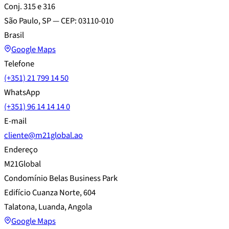
Conj. 315 e 316
São Paulo, SP — CEP: 03110-010
Brasil
Google Maps
Telefone
(+351) 21 799 14 50
WhatsApp
(+351) 96 14 14 14 0
E-mail
cliente@m21global.ao
Endereço
M21Global
Condomínio Belas Business Park
Edifício Cuanza Norte, 604
Talatona, Luanda, Angola
Google Maps