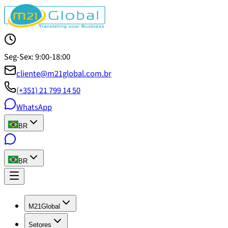
Seg-Sex: 9:00-18:00
cliente@m21global.com.br
(+351) 21 799 14 50
WhatsApp
BR
BR
M21Global
Setores