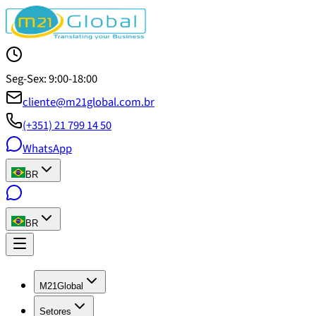
Seg-Sex: 9:00-18:00
cliente@m21global.com.br
(+351) 21 799 14 50
WhatsApp
BR
BR
M21Global
Setores