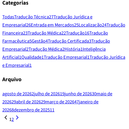
Categorias
Todas
Tradução Técnica
27
Tradução Jurídica e
Empresarial
26
Entrada em Mercados
25
Localização
24
Tradução
Financeira
23
Tradução Médica
22
Tradução
16
Tradução
Farmacêutica
5
Gestão
4
Tradução Certificada
3
Tradução
Empresarial
2
Tradução Médica
2
História
1
Inteligência
Artificial
1
Qualidade
1
Tradução Empresarial
1
Tradução Jurídica
e Empresarial
1
Arquivo
agosto de 2026
2
julho de 2026
19
junho de 2026
30
maio de
2026
29
abril de 2026
29
março de 2026
47
janeiro de
2026
8
dezembro de 2025
11
1
2