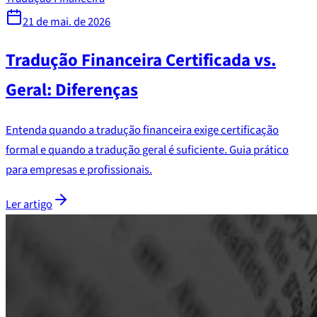
21 de mai. de 2026
Tradução Financeira Certificada vs.
Geral: Diferenças
Entenda quando a tradução financeira exige certificação
formal e quando a tradução geral é suficiente. Guia prático
para empresas e profissionais.
Ler artigo