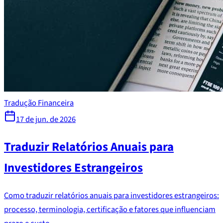
Tradução Financeira
17 de jun. de 2026
Traduzir Relatórios Anuais para
Investidores Estrangeiros
Como traduzir relatórios anuais para investidores estrangeiros:
processo, terminologia, certificação e fatores que influenciam