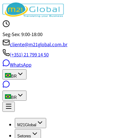
Seg-Sex: 9:00-18:00
cliente@m21global.com.br
(+351) 21 799 14 50
WhatsApp
BR
BR
M21Global
Setores