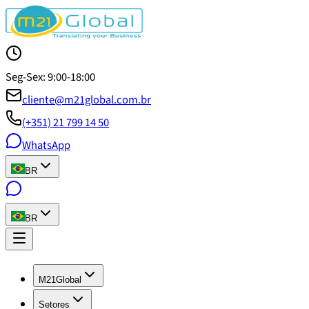
Seg-Sex: 9:00-18:00
cliente@m21global.com.br
(+351) 21 799 14 50
WhatsApp
BR
BR
M21Global
Setores