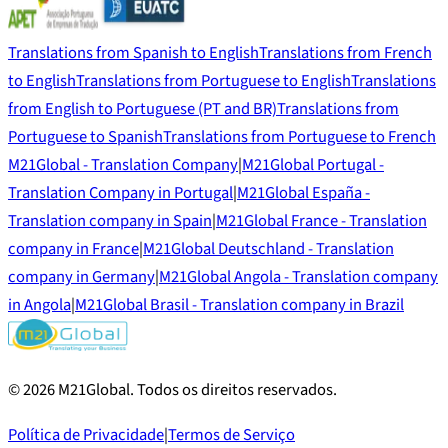
Translations from Spanish to English
Translations from French
to English
Translations from Portuguese to English
Translations
from English to Portuguese (PT and BR)
Translations from
Portuguese to Spanish
Translations from Portuguese to French
M21Global - Translation Company
|
M21Global Portugal -
Translation Company in Portugal
|
M21Global España -
Translation company in Spain
|
M21Global France - Translation
company in France
|
M21Global Deutschland - Translation
company in Germany
|
M21Global Angola - Translation company
in Angola
|
M21Global Brasil - Translation company in Brazil
©
2026
M21Global.
Todos os direitos reservados
.
Política de Privacidade
|
Termos de Serviço