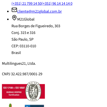
(+351) 21 799 14 50
(+351) 96 14 14 14 0
cliente@m21global.com.br
M21Global
Rua Borges de Figueiredo, 303
Conj. 315 e 316
São Paulo, SP
CEP: 03110-010
Brasil
Multilingues21, Ltda.
CNPJ 32.422.987/0001-29