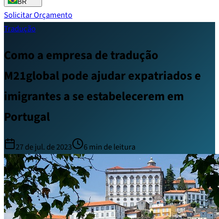
BR
Solicitar Orçamento
Tradução
Como a empresa de tradução
M21global pode ajudar expatriados e
imigrantes a se estabelecerem em
Portugal
27 de jul. de 2023
6
min de leitura