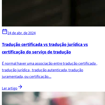
24 de abr. de 2024
Tradução certificada vs tradução jurídica vs
certificação do serviço de tradução
É normal haver uma associação entre tradução certificada ,
tradução jurídica , tradução autenticada, tradução
juramentada, ou certificação...
Ler artigo