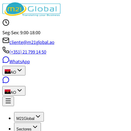
Seg-Sex: 9:00-18:00
cliente@m21global.ao
(+351) 21 799 14 50
WhatsApp
AO
AO
M21Global
Sectores