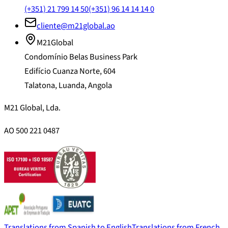
(+351) 21 799 14 50
(+351) 96 14 14 14 0
cliente@m21global.ao
M21Global
Condomínio Belas Business Park
Edifício Cuanza Norte, 604
Talatona, Luanda, Angola
M21 Global, Lda.
AO 500 221 0487
Translations from Spanish to English
Translations from French