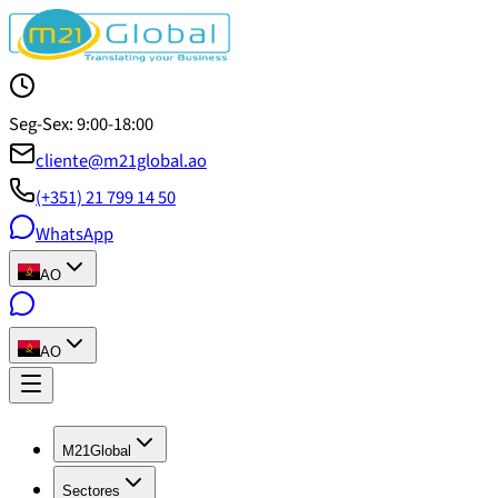
Seg-Sex: 9:00-18:00
cliente@m21global.ao
(+351) 21 799 14 50
WhatsApp
AO
AO
M21Global
Sectores