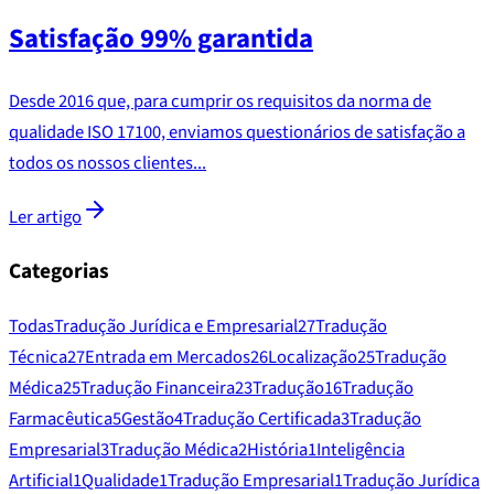
Satisfação 99% garantida
Desde 2016 que, para cumprir os requisitos da norma de
qualidade ISO 17100, enviamos questionários de satisfação a
todos os nossos clientes...
Ler artigo
Categorias
Todas
Tradução Jurídica e Empresarial
27
Tradução
Técnica
27
Entrada em Mercados
26
Localização
25
Tradução
Médica
25
Tradução Financeira
23
Tradução
16
Tradução
Farmacêutica
5
Gestão
4
Tradução Certificada
3
Tradução
Empresarial
3
Tradução Médica
2
História
1
Inteligência
Artificial
1
Qualidade
1
Tradução Empresarial
1
Tradução Jurídica