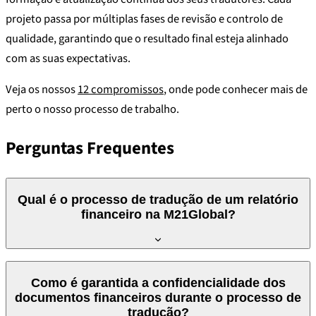
projeto passa por múltiplas fases de revisão e controlo de
qualidade, garantindo que o resultado final esteja alinhado
com as suas expectativas.
Veja os nossos
12 compromissos
, onde pode conhecer mais de
perto o nosso processo de trabalho.
Perguntas Frequentes
Qual é o processo de tradução de um relatório
financeiro na M21Global?
O processo de tradução de um documento financeiro na
Como é garantida a confidencialidade dos
M21Global começa com a análise do documento para entender
documentos financeiros durante o processo de
o seu conteúdo e terminologia específica. O documento a
tradução?