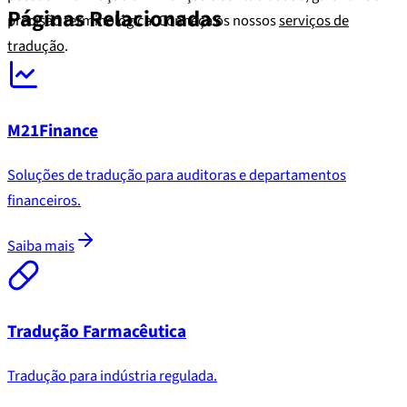
Páginas Relacionadas
precisão terminológica. Conheça os nossos
serviços de
tradução
.
M21Finance
Soluções de tradução para auditoras e departamentos
financeiros.
Saiba mais
Tradução Farmacêutica
Tradução para indústria regulada.