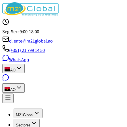
Seg-Sex: 9:00-18:00
cliente@m21global.ao
(+351) 21 799 14 50
WhatsApp
AO
AO
M21Global
Sectores