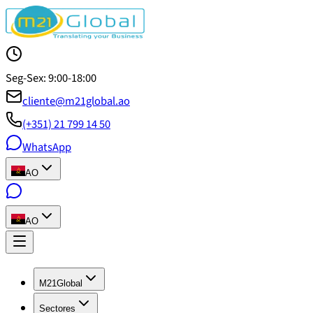
Seg-Sex: 9:00-18:00
cliente@m21global.ao
(+351) 21 799 14 50
WhatsApp
AO
AO
M21Global
Sectores