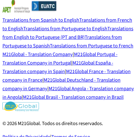
Translations from Spanish to English
Translations from French
to English
Translations from Portuguese to English
Translations
from English to Portuguese (PT and BR)
Translations from
Portuguese to Spanish
Translations from Portuguese to French
M21Global - Translation Company
|
M21Global Portugal -
Translation Company in Portugal
|
M21Global España -
Translation company in Spain
|
M21Global France - Translation
company in France
|
M21Global Deutschland - Translation
company in Germany
|
M21Global Angola - Translation company
in Angola
|
M21Global Brasil - Translation company in Brazil
©
2026
M21Global.
Todos os direitos reservados
.