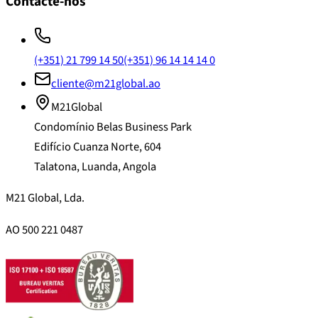
Contacte-nos
(+351) 21 799 14 50
(+351) 96 14 14 14 0
cliente@m21global.ao
M21Global
Condomínio Belas Business Park
Edifício Cuanza Norte, 604
Talatona, Luanda, Angola
M21 Global, Lda.
AO 500 221 0487