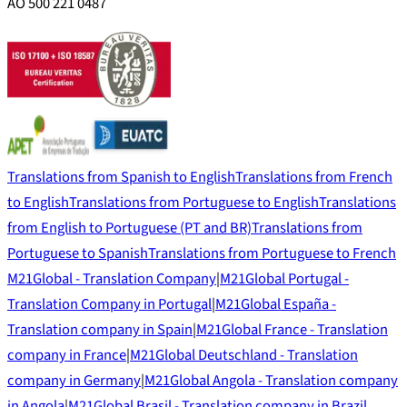
AO 500 221 0487
Translations from Spanish to English
Translations from French
to English
Translations from Portuguese to English
Translations
from English to Portuguese (PT and BR)
Translations from
Portuguese to Spanish
Translations from Portuguese to French
M21Global - Translation Company
|
M21Global Portugal -
Translation Company in Portugal
|
M21Global España -
Translation company in Spain
|
M21Global France - Translation
company in France
|
M21Global Deutschland - Translation
company in Germany
|
M21Global Angola - Translation company
in Angola
|
M21Global Brasil - Translation company in Brazil