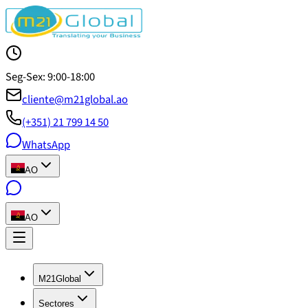
Seg-Sex: 9:00-18:00
cliente@m21global.ao
(+351) 21 799 14 50
WhatsApp
AO
AO
M21Global
Sectores