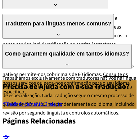
Sim. Temos
tradutores nativos
de chinês (mandarim e
Traduzem para línguas menos comuns?
cantonês), japonês e coreano com experiência em áreas
técnicas, jurídicas e empresariais. Para idiomas asiáticos, o
nosso serviço inclui verificação de escrita (caracteres,
Sim. Além das principais línguas europeias e asiáticas,
tipografia) e adaptação cultural para o mercado de destino.
Como garantem qualidade em tantos idiomas?
traduzimos para e de idiomas como wolof, pashto, bengali,
urdu, suaíli e muitos outros. A nossa rede global de tradutores
nativos permite-nos cobrir mais de 60 idiomas.
Consulte os
Trabalhamos exclusivamente com
tradutores nativos
na língua
nossos serviços
ou peça-nos confirmação para o seu idioma
Precisa de Ajuda com a sua Tradução?
de destino, com formação e experiência comprovada na área
específico.
de especialização. Cada tradução segue o mesmo processo de
Pedir Orçamento Gratuito
qualidade
ISO 17100
independentemente do idioma, incluindo
revisão por segundo linguista e controlos automáticos.
Páginas Relacionadas