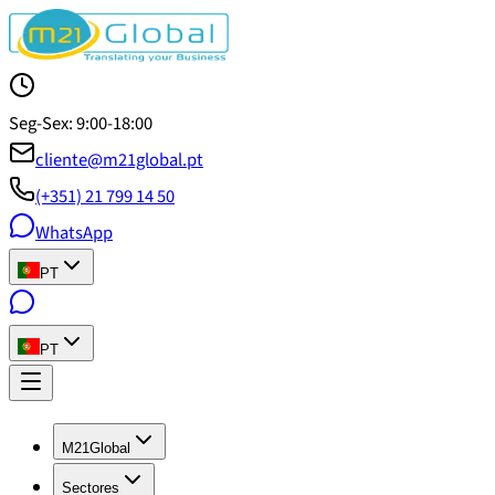
Seg-Sex: 9:00-18:00
cliente@m21global.pt
(+351) 21 799 14 50
WhatsApp
PT
PT
M21Global
Sectores