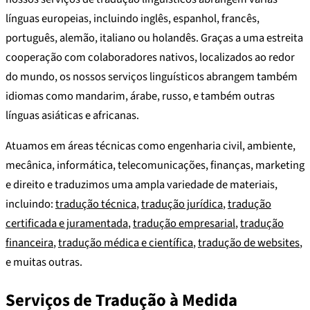
línguas europeias, incluindo inglês, espanhol, francês,
português, alemão, italiano ou holandês. Graças a uma estreita
cooperação com colaboradores nativos, localizados ao redor
do mundo, os nossos serviços linguísticos abrangem também
idiomas como mandarim, árabe, russo, e também outras
línguas asiáticas e africanas.
Atuamos em áreas técnicas como engenharia civil, ambiente,
mecânica, informática, telecomunicações, finanças, marketing
e direito e traduzimos uma ampla variedade de materiais,
incluindo:
tradução técnica
,
tradução jurídica
,
tradução
certificada e juramentada
,
tradução empresarial
,
tradução
financeira
,
tradução médica e científica
,
tradução de websites
,
e muitas outras.
Serviços de Tradução à Medida