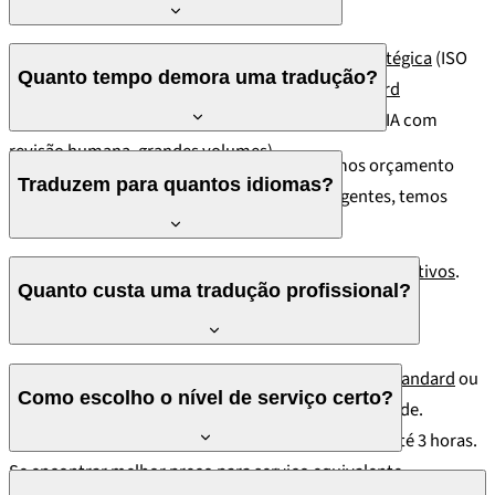
Oferecemos três níveis de serviço:
Tradução Estratégica
(ISO
Quanto tempo demora uma tradução?
17100, para conteúdos críticos),
Tradução Standard
(profissional, custo equilibrado) e
Tradução IAH+
(IA com
revisão humana, grandes volumes).
Depende do volume e complexidade. Enviamos orçamento
Traduzem para quantos idiomas?
com prazo em até 3 horas. Para projectos urgentes, temos
opção de entrega acelerada.
Traduzimos em mais de 60 idiomas com
tradutores nativos
.
Quanto custa uma tradução profissional?
Veja a lista completa em
idiomas que traduzimos
.
O preço depende do nível de serviço (
Estratégica
,
Standard
ou
Como escolho o nível de serviço certo?
IAH+
), do par de línguas, do volume e da complexidade.
Enviamos um orçamento gratuito e detalhado em até 3 horas.
Se encontrar melhor preço para serviço equivalente,
Se o conteúdo será publicado externamente (marketing, legal,