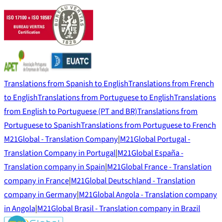
Translations from Spanish to English
Translations from French
to English
Translations from Portuguese to English
Translations
from English to Portuguese (PT and BR)
Translations from
Portuguese to Spanish
Translations from Portuguese to French
M21Global - Translation Company
|
M21Global Portugal -
Translation Company in Portugal
|
M21Global España -
Translation company in Spain
|
M21Global France - Translation
company in France
|
M21Global Deutschland - Translation
company in Germany
|
M21Global Angola - Translation company
in Angola
|
M21Global Brasil - Translation company in Brazil