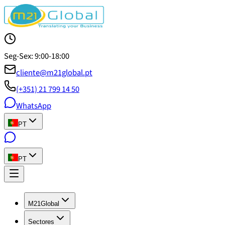
Seg-Sex: 9:00-18:00
cliente@m21global.pt
(+351) 21 799 14 50
WhatsApp
PT
PT
M21Global
Sectores