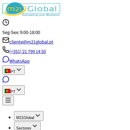
Seg-Sex: 9:00-18:00
cliente@m21global.pt
(+351) 21 799 14 50
WhatsApp
PT
PT
M21Global
Sectores