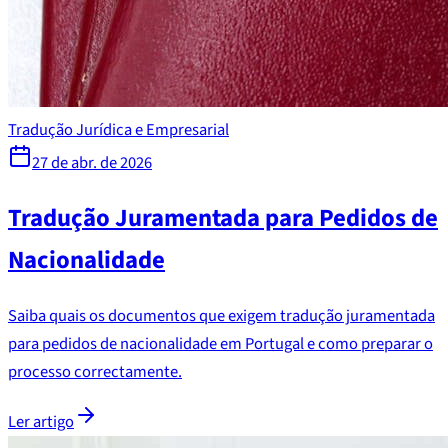
Tradução Jurídica e Empresarial
27 de abr. de 2026
Tradução Juramentada para Pedidos de
Nacionalidade
Saiba quais os documentos que exigem tradução juramentada
para pedidos de nacionalidade em Portugal e como preparar o
processo correctamente.
Ler artigo