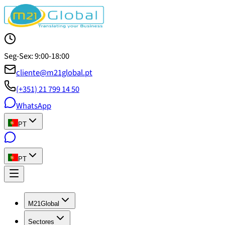
Seg-Sex: 9:00-18:00
cliente@m21global.pt
(+351) 21 799 14 50
WhatsApp
PT
PT
M21Global
Sectores