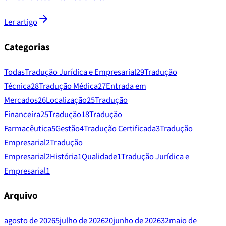
Ler artigo
Categorias
Todas
Tradução Jurídica e Empresarial
29
Tradução
Técnica
28
Tradução Médica
27
Entrada em
Mercados
26
Localização
25
Tradução
Financeira
25
Tradução
18
Tradução
Farmacêutica
5
Gestão
4
Tradução Certificada
3
Tradução
Empresarial
2
Tradução
Empresarial
2
História
1
Qualidade
1
Tradução Jurídica e
Empresarial
1
Arquivo
agosto de 2026
5
julho de 2026
20
junho de 2026
32
maio de