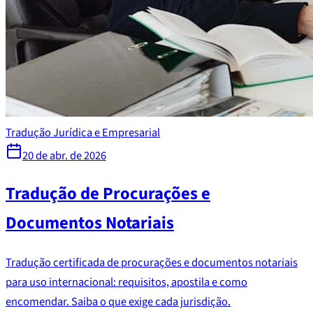
Tradução Jurídica e Empresarial
20 de abr. de 2026
Tradução de Procurações e
Documentos Notariais
Tradução certificada de procurações e documentos notariais
para uso internacional: requisitos, apostila e como
encomendar. Saiba o que exige cada jurisdição.