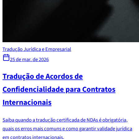
Tradução Jurídica e Empresarial
25 de mar. de 2026
Tradução de Acordos de
Confidencialidade para Contratos
Internacionais
Saiba quando a tradução certificada de NDAs é obrigatória,
quais os erros mais comuns e como garantir validade jurídica
em contratos internacionais.