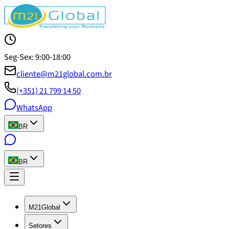
Seg-Sex: 9:00-18:00
cliente@m21global.com.br
(+351) 21 799 14 50
WhatsApp
BR
BR
M21Global
Setores