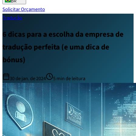
BR
Solicitar Orçamento
Tradução
6 dicas para a escolha da empresa de
tradução perfeita (e uma dica de
bónus)
30 de jan. de 2024
5
min de leitura