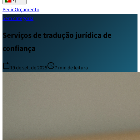
PT
Pedir Orçamento
Sem categoria
Serviços de tradução jurídica de
confiança
19 de set. de 2025
7
min de leitura