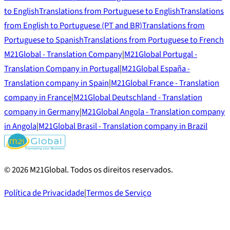
to English
Translations from Portuguese to English
Translations
from English to Portuguese (PT and BR)
Translations from
Portuguese to Spanish
Translations from Portuguese to French
M21Global - Translation Company
|
M21Global Portugal -
Translation Company in Portugal
|
M21Global España -
Translation company in Spain
|
M21Global France - Translation
company in France
|
M21Global Deutschland - Translation
company in Germany
|
M21Global Angola - Translation company
in Angola
|
M21Global Brasil - Translation company in Brazil
©
2026
M21Global.
Todos os direitos reservados
.
Política de Privacidade
|
Termos de Serviço