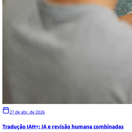
27 de abr. de 2026
Tradução IAH+: IA e revisão humana combinadas