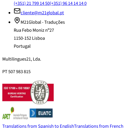
(+351) 21 799 14 50
(+351) 96 14 14 14 0
cliente@m21global.pt
M21Global - Traduções
Rua Febo Moniz nº27
1150-152 Lisboa
Portugal
Multilingues21, Lda.
PT 507 983 815
Translations from Spanish to English
Translations from French