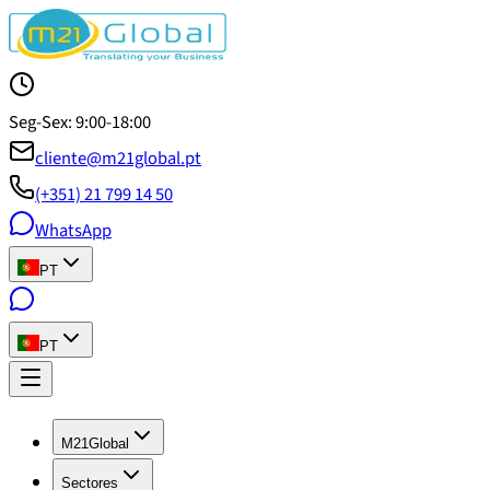
Seg-Sex: 9:00-18:00
cliente@m21global.pt
(+351) 21 799 14 50
WhatsApp
PT
PT
M21Global
Sectores