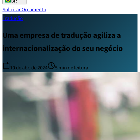
BR
Solicitar Orçamento
Tradução
Uma empresa de tradução agiliza a
internacionalização do seu negócio
10 de abr. de 2024
5
min de leitura