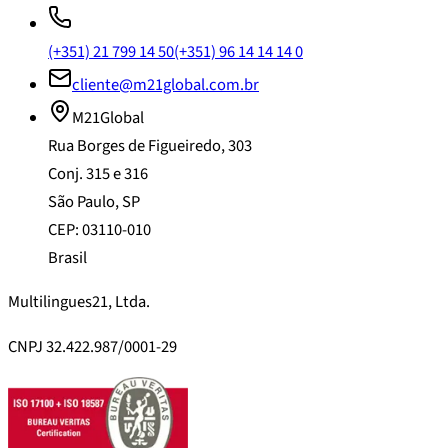
(+351) 21 799 14 50
(+351) 96 14 14 14 0
cliente@m21global.com.br
M21Global
Rua Borges de Figueiredo, 303
Conj. 315 e 316
São Paulo, SP
CEP: 03110-010
Brasil
Multilingues21, Ltda.
CNPJ 32.422.987/0001-29