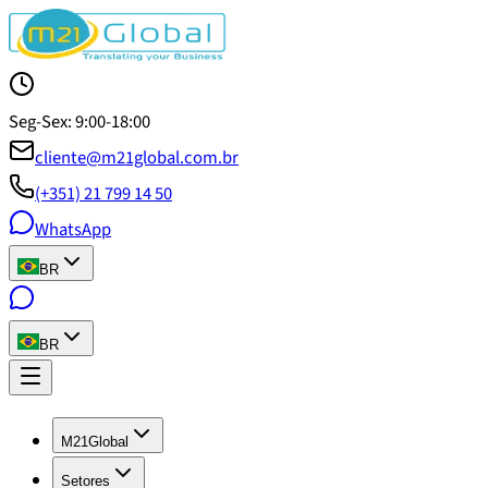
Seg-Sex: 9:00-18:00
cliente@m21global.com.br
(+351) 21 799 14 50
WhatsApp
BR
BR
M21Global
Setores