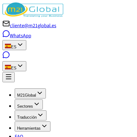
cliente@m21global.es
WhatsApp
ES
ES
M21Global
Sectores
Traducción
Herramientas
FAQ