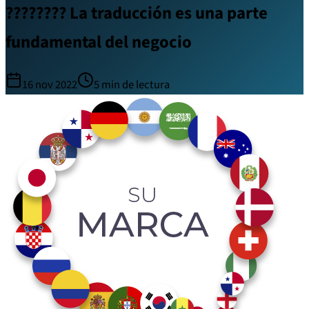
???????? La traducción es una parte
fundamental del negocio
16 nov 2022
5
min de lectura