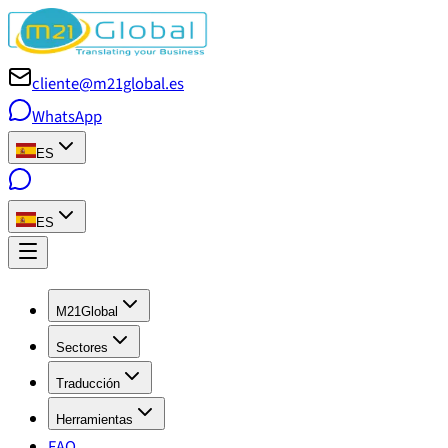
cliente@m21global.es
WhatsApp
ES
ES
M21Global
Sectores
Traducción
Herramientas
FAQ