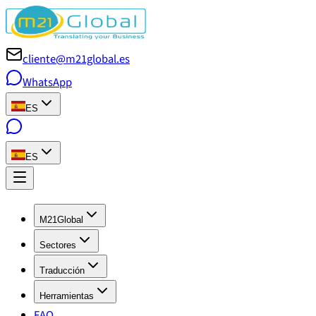
cliente@m21global.es
WhatsApp
ES
ES
M21Global
Sectores
Traducción
Herramientas
FAQ