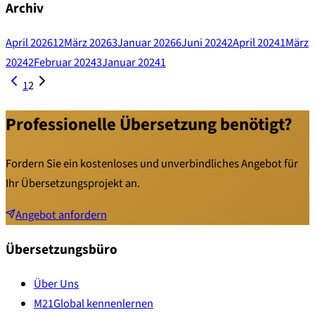
Archiv
April 2026
12
März 2026
3
Januar 2026
6
Juni 2024
2
April 2024
1
März
2024
2
Februar 2024
3
Januar 2024
1
1
2
Professionelle Übersetzung benötigt?
Fordern Sie ein kostenloses und unverbindliches Angebot für
Ihr Übersetzungsprojekt an.
Angebot anfordern
Übersetzungsbüro
Über Uns
M21Global kennenlernen