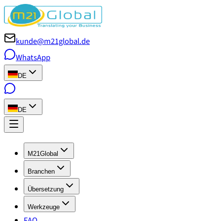
kunde@m21global.de
WhatsApp
DE
DE
M21Global
Branchen
Übersetzung
Werkzeuge
FAQ