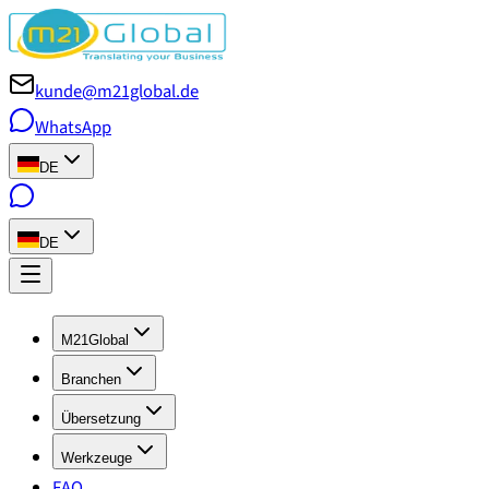
kunde@m21global.de
WhatsApp
DE
DE
M21Global
Branchen
Übersetzung
Werkzeuge
FAQ