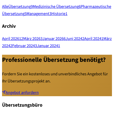
Alle
Übersetzung
9
Medizinische Übersetzung
6
Pharmazeutische
Übersetzung
5
Management
3
Historie
1
Archiv
April 2026
12
März 2026
3
Januar 2026
6
Juni 2024
2
April 2024
1
März
2024
2
Februar 2024
3
Januar 2024
1
Professionelle Übersetzung benötigt?
Fordern Sie ein kostenloses und unverbindliches Angebot für
Ihr Übersetzungsprojekt an.
Angebot anfordern
Übersetzungsbüro