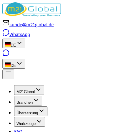
kunde@m21global.de
WhatsApp
DE
DE
M21Global
Branchen
Übersetzung
Werkzeuge
FAQ