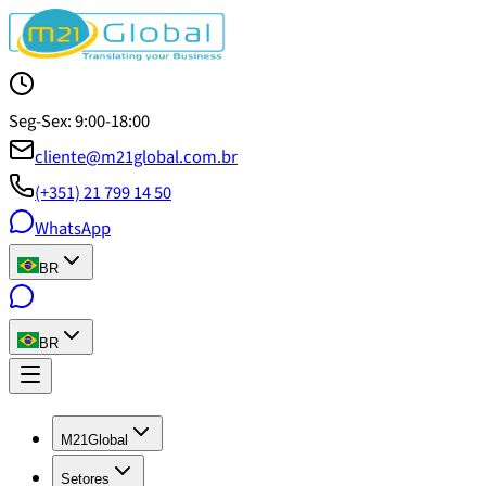
Seg-Sex: 9:00-18:00
cliente@m21global.com.br
(+351) 21 799 14 50
WhatsApp
BR
BR
M21Global
Setores