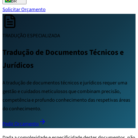
BR
Solicitar Orçamento
TRADUÇÃO ESPECIALIZADA
Tradução de Documentos Técnicos e
Jurídicos
A tradução de documentos técnicos e jurídicos requer uma
gestão e cuidados meticulosos que combinam precisão,
competência e profundo conhecimento das respetivas áreas
do conhecimento.
Pedir Orçamento
Dada a complexidade e especificidade destes documentos, não