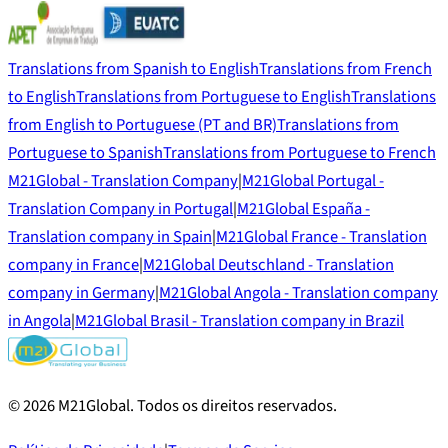
Translations from Spanish to English
Translations from French
to English
Translations from Portuguese to English
Translations
from English to Portuguese (PT and BR)
Translations from
Portuguese to Spanish
Translations from Portuguese to French
M21Global - Translation Company
|
M21Global Portugal -
Translation Company in Portugal
|
M21Global España -
Translation company in Spain
|
M21Global France - Translation
company in France
|
M21Global Deutschland - Translation
company in Germany
|
M21Global Angola - Translation company
in Angola
|
M21Global Brasil - Translation company in Brazil
©
2026
M21Global.
Todos os direitos reservados
.