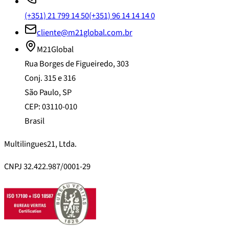
(+351) 21 799 14 50
(+351) 96 14 14 14 0
cliente@m21global.com.br
M21Global
Rua Borges de Figueiredo, 303
Conj. 315 e 316
São Paulo, SP
CEP: 03110-010
Brasil
Multilingues21, Ltda.
CNPJ 32.422.987/0001-29