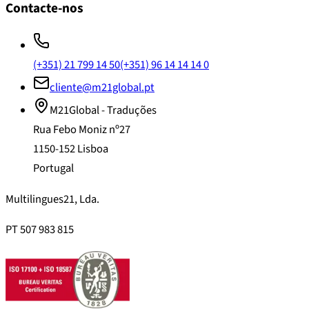
Contacte-nos
(+351) 21 799 14 50
(+351) 96 14 14 14 0
cliente@m21global.pt
M21Global - Traduções
Rua Febo Moniz nº27
1150-152 Lisboa
Portugal
Multilingues21, Lda.
PT 507 983 815