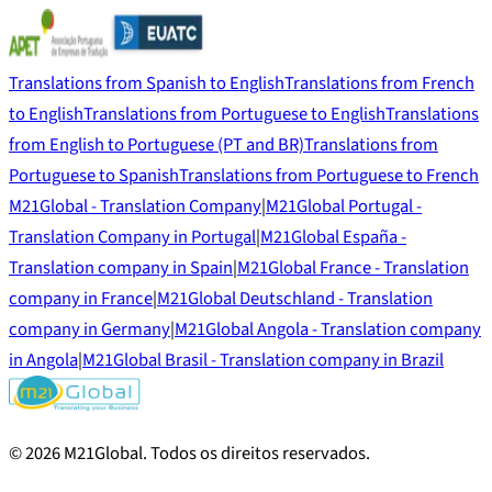
Translations from Spanish to English
Translations from French
to English
Translations from Portuguese to English
Translations
from English to Portuguese (PT and BR)
Translations from
Portuguese to Spanish
Translations from Portuguese to French
M21Global - Translation Company
|
M21Global Portugal -
Translation Company in Portugal
|
M21Global España -
Translation company in Spain
|
M21Global France - Translation
company in France
|
M21Global Deutschland - Translation
company in Germany
|
M21Global Angola - Translation company
in Angola
|
M21Global Brasil - Translation company in Brazil
©
2026
M21Global.
Todos os direitos reservados
.