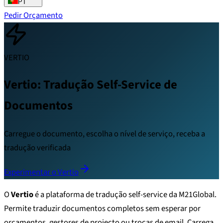
PT
Pedir Orçamento
VERTIO
Vertio: Tradução Self-Service de
Documentos
Carregue o documento, escolha o nível de serviço, receba a
tradução verificada
Experimentar o Vertio
O
Vertio
é a plataforma de tradução self-service da M21Global.
Permite traduzir documentos completos sem esperar por
orçamentos, gestores de projecto ou trocas de email. Carrega