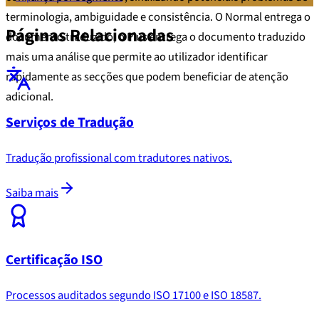
terminologia, ambiguidade e consistência. O Normal entrega o
Páginas Relacionadas
documento traduzido; o Plus entrega o documento traduzido
mais uma análise que permite ao utilizador identificar
rapidamente as secções que podem beneficiar de atenção
adicional.
Serviços de Tradução
Tradução profissional com tradutores nativos.
Saiba mais
Certificação ISO
Processos auditados segundo ISO 17100 e ISO 18587.