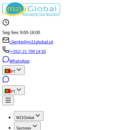
Seg-Sex: 9:00-18:00
cliente@m21global.pt
(+351) 21 799 14 50
WhatsApp
PT
PT
M21Global
Sectores