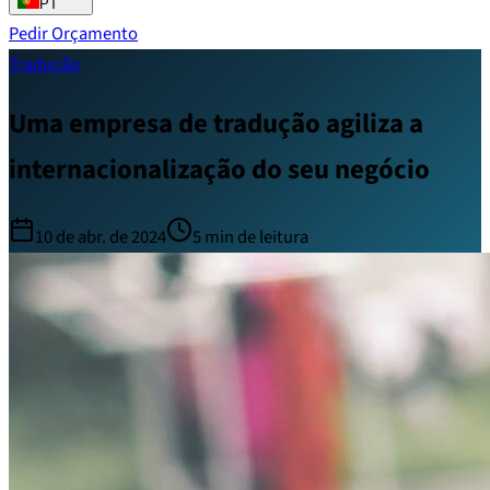
PT
Pedir Orçamento
Tradução
Uma empresa de tradução agiliza a
internacionalização do seu negócio
10 de abr. de 2024
5
min de leitura