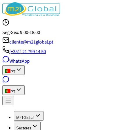
Seg-Sex: 9:00-18:00
cliente@m21global.pt
(+351) 21 799 14 50
WhatsApp
PT
PT
M21Global
Sectores