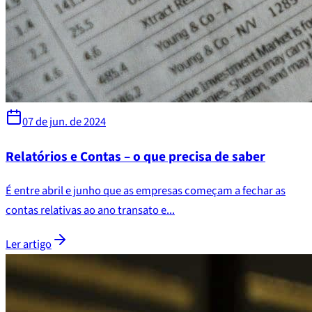
07 de jun. de 2024
Relatórios e Contas – o que precisa de saber
É entre abril e junho que as empresas começam a fechar as
contas relativas ao ano transato e...
Ler artigo