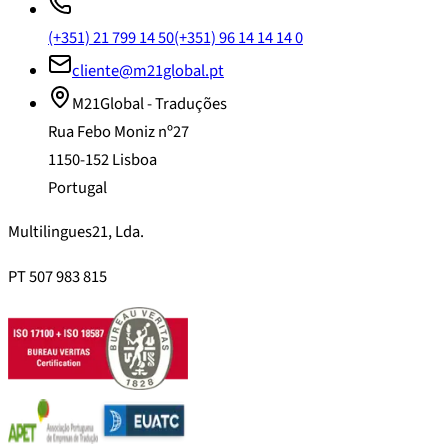
(+351) 21 799 14 50
(+351) 96 14 14 14 0
cliente@m21global.pt
M21Global - Traduções
Rua Febo Moniz nº27
1150-152 Lisboa
Portugal
Multilingues21, Lda.
PT 507 983 815