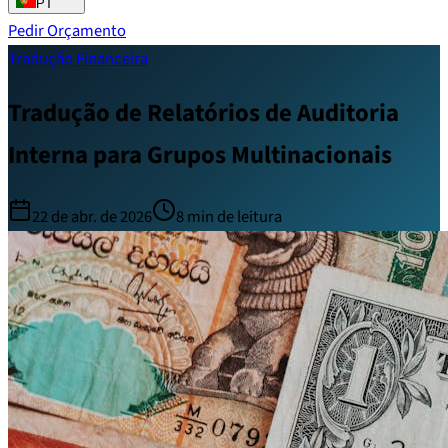
PT
Pedir Orçamento
Tradução Financeira
Tradução de Relatórios de Auditoria
Interna para Grupos Multinacionais
22 de abr. de 2026
8
min de leitura