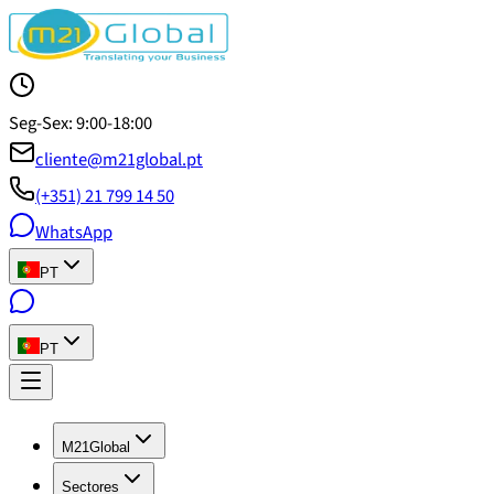
Seg-Sex: 9:00-18:00
cliente@m21global.pt
(+351) 21 799 14 50
WhatsApp
PT
PT
M21Global
Sectores