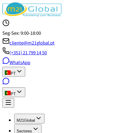
Seg-Sex: 9:00-18:00
cliente@m21global.pt
(+351) 21 799 14 50
WhatsApp
PT
PT
M21Global
Sectores