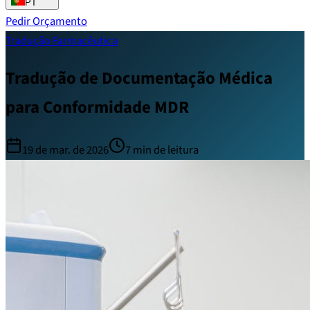
PT
Pedir Orçamento
Tradução Farmacêutica
Tradução de Documentação Médica
para Conformidade MDR
19 de mar. de 2026
7
min de leitura