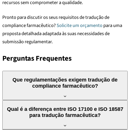
recursos sem comprometer a qualidade.
Pronto para discutir os seus requisitos de tradução de
compliance farmacêutico?
Solicite um orçamento
para uma
proposta detalhada adaptada às suas necessidades de
submissão regulamentar.
Perguntas Frequentes
Que regulamentações exigem tradução de
compliance farmacêutico?
As principais regulamentações que exigem tradução de
Qual é a diferença entre ISO 17100 e ISO 18587
compliance farmacêutico incluem a EMA (UE), a FDA (EUA), a
para tradução farmacêutica?
ANVISA (Brasil) e as autoridades nacionais de saúde em todos
os mercados. Cada uma tem requisitos específicos de língua e