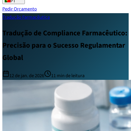
PT
Pedir Orçamento
Tradução Farmacêutica
Tradução de Compliance Farmacêutico:
Precisão para o Sucesso Regulamentar
Global
12 de jan. de 2026
11
min de leitura