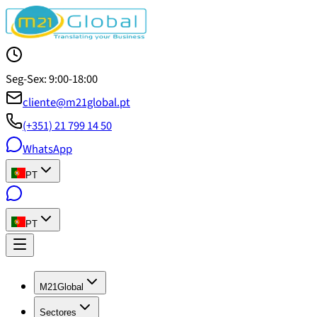
Seg-Sex: 9:00-18:00
cliente@m21global.pt
(+351) 21 799 14 50
WhatsApp
PT
PT
M21Global
Sectores