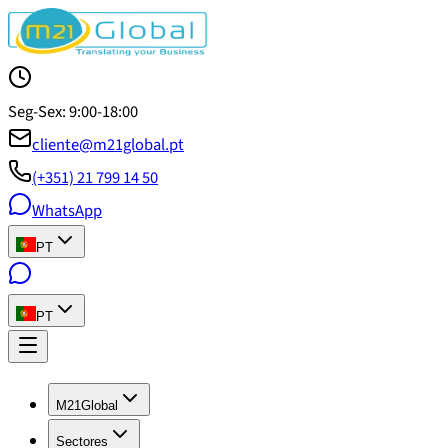
Seg-Sex: 9:00-18:00
cliente@m21global.pt
(+351) 21 799 14 50
WhatsApp
PT
PT
M21Global
Sectores