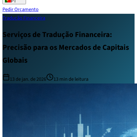
PT
Pedir Orçamento
Tradução Financeira
Serviços de Tradução Financeira:
Precisão para os Mercados de Capitais
Globais
13 de jan. de 2026
13
min de leitura