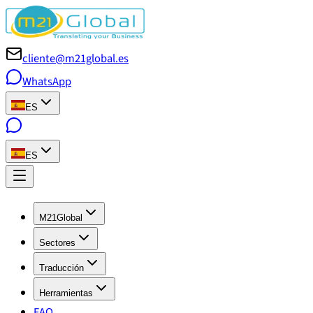
cliente@m21global.es
WhatsApp
ES
ES
M21Global
Sectores
Traducción
Herramientas
FAQ