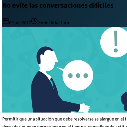
No evite las conversaciones difíciles
09 oct 2017
2
min de lectura
Permitir que una situación que debe resolverse se alargue en el
deseados pueden perpetuarse en el tiempo, consolidando actitude