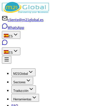
cliente@m21global.es
WhatsApp
ES
ES
M21Global
Sectores
Traducción
Herramientas
FAQ