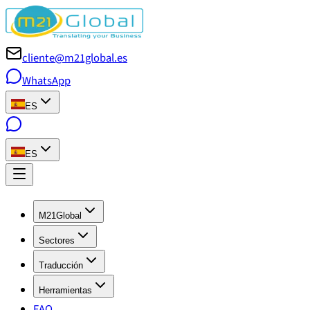
cliente@m21global.es
WhatsApp
ES
ES
M21Global
Sectores
Traducción
Herramientas
FAQ