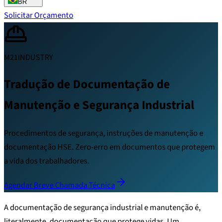
BR
Solicitar Orçamento
M21INDUSTRY
Tradução de Documentação de
Manutenção e Segurança Industrial
Procedimentos de segurança, instruções de manutenção e
documentação HSE. Zero-erro em documentos que protegem
a vida dos trabalhadores.
Agendar Breve Chamada Técnica
A documentação de segurança industrial e manutenção é,
literalmente, documentação que protege vidas. Um