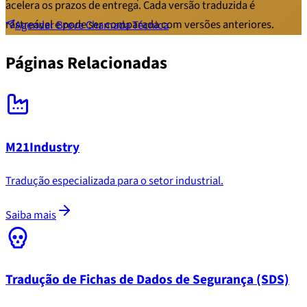
acelera os prazos de entrega. Cada versão traduzida é
rastreável e pode ser comparada com versões anteriores.
Agendar Breve Chamada Técnica
Páginas Relacionadas
M21Industry
Tradução especializada para o setor industrial.
Saiba mais
Tradução de Fichas de Dados de Segurança (SDS)