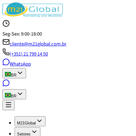
Seg-Sex: 9:00-18:00
cliente@m21global.com.br
(+351) 21 799 14 50
WhatsApp
BR
BR
M21Global
Setores