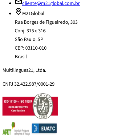
cliente@m21global.com.br
M21Global
Rua Borges de Figueiredo, 303
Conj. 315 e 316
São Paulo, SP
CEP: 03110-010
Brasil
Multilingues21, Ltda.
CNPJ 32.422.987/0001-29