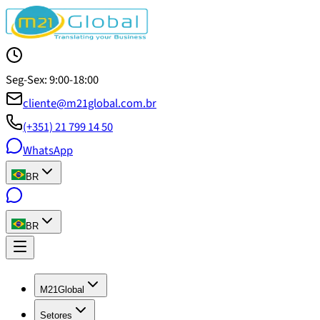
Seg-Sex: 9:00-18:00
cliente@m21global.com.br
(+351) 21 799 14 50
WhatsApp
BR
BR
M21Global
Setores