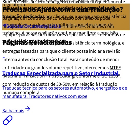
terminologia não por definição de dicionário mas por
Sim. Projetos no setor energético envolvem frequentemente
regulatório.
Precisa de Ajuda com a sua Tradução?
utilização real em contexto profissional; e
memórias de
100.000+ palavras — um EIA/RIMA completo pode ter 300+
tradução dedicadas
por cliente, que asseguram consistência
páginas, um contrato de concessão com anexos pode
terminológica ao longo de múltiplos projetos e anos de
Solicitar Orçamento Grátis
ultrapassar as 500 páginas. Gerimos estes volumes com
trabalho. A nossa
avaliação contínua
monitora a precisão
equipes paralelas de tradutores especializados, memórias de
Páginas Relacionadas
terminológica de cada tradutor.
tradução compartilhadas para consistência terminológica, e
entregas faseadas para que o cliente possa iniciar a revisão
F
interna antes da conclusão total. Para conteúdo de menor
criticidade ou grande volume repetitivo, oferecemos
MTPE
Traducao Especializada para o Setor Industrial
(Machine Translation + Post-Editing)
conforme a ISO 18587,
com redução de custos de 30-50% em relação à tradução
Traducao tecnica para os setores automotivo, energetico e de
humana completa.
manufatura. Tradutores nativos com expe
Saiba mais