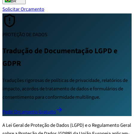
BR
Solicitar Orçamento
PROTEÇÃO DE DADOS
Tradução de Documentação LGPD e
GDPR
Traduções rigorosas de políticas de privacidade, relatórios de
impacto, acordos de tratamento de dados e formulários de
consentimento para conformidade multilingue.
Pedir Orçamento Gratuito
A Lei Geral de Proteção de Dados (LGPD) e o Regulamento Geral
sobre a Proteção de Dados (GDPR) da União Europeia aplicam-