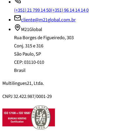
(+351) 21 799 14 50
(+351) 96 14 14 14 0
cliente@m21global.com.br
M21Global
Rua Borges de Figueiredo, 303
Conj. 315 e 316
São Paulo, SP
CEP: 03110-010
Brasil
Multilingues21, Ltda.
CNPJ 32.422.987/0001-29