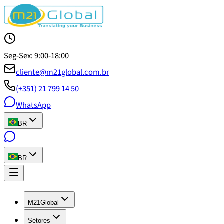
Seg-Sex: 9:00-18:00
cliente@m21global.com.br
(+351) 21 799 14 50
WhatsApp
BR
BR
M21Global
Setores