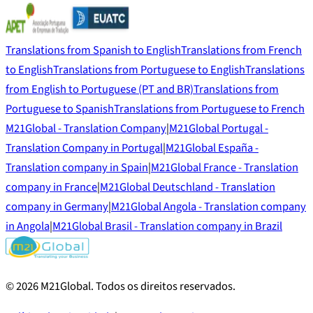
Translations from Spanish to English
Translations from French
to English
Translations from Portuguese to English
Translations
from English to Portuguese (PT and BR)
Translations from
Portuguese to Spanish
Translations from Portuguese to French
M21Global - Translation Company
|
M21Global Portugal -
Translation Company in Portugal
|
M21Global España -
Translation company in Spain
|
M21Global France - Translation
company in France
|
M21Global Deutschland - Translation
company in Germany
|
M21Global Angola - Translation company
in Angola
|
M21Global Brasil - Translation company in Brazil
©
2026
M21Global.
Todos os direitos reservados
.