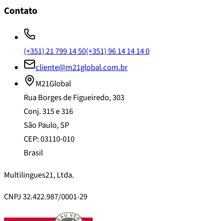
Contato
(+351) 21 799 14 50
(+351) 96 14 14 14 0
cliente@m21global.com.br
M21Global
Rua Borges de Figueiredo, 303
Conj. 315 e 316
São Paulo, SP
CEP: 03110-010
Brasil
Multilingues21, Ltda.
CNPJ 32.422.987/0001-29