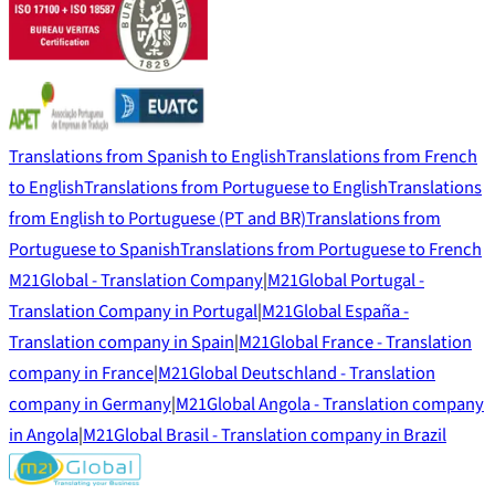
Translations from Spanish to English
Translations from French
to English
Translations from Portuguese to English
Translations
from English to Portuguese (PT and BR)
Translations from
Portuguese to Spanish
Translations from Portuguese to French
M21Global - Translation Company
|
M21Global Portugal -
Translation Company in Portugal
|
M21Global España -
Translation company in Spain
|
M21Global France - Translation
company in France
|
M21Global Deutschland - Translation
company in Germany
|
M21Global Angola - Translation company
in Angola
|
M21Global Brasil - Translation company in Brazil