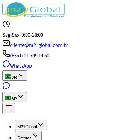
Seg-Sex: 9:00-18:00
cliente@m21global.com.br
(+351) 21 799 14 50
WhatsApp
BR
BR
M21Global
Setores