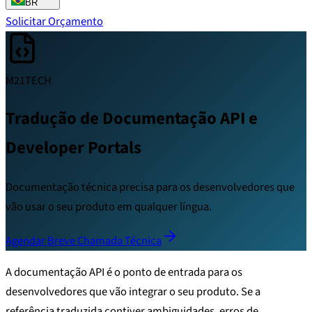
BR
Solicitar Orçamento
M21TECH
Tradução de Documentação API e
Developer Portals
Documentação técnica precisa para os desenvolvedores que
vão usar o seu produto em qualquer língua.
Agendar Breve Chamada Técnica
A documentação API é o ponto de entrada para os
desenvolvedores que vão integrar o seu produto. Se a
referência traduzida contiver ambiguidades, erros de