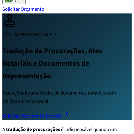
BR
Solicitar Orçamento
DOCUMENTOS NOTARIAIS
Tradução de Procurações, Atos
Notariais e Documentos de
Representação
Traduções juramentadas de documentos notariais com
validade internacional
Solicitar Orçamento Gratuito
A
tradução de procurações
é indispensável quando um