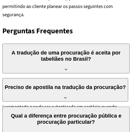
permitindo ao cliente planear os passos seguintes com
segurança.
Perguntas Frequentes
A tradução de uma procuração é aceita por
tabeliães no Brasil?
Sim. As nossas traduções juramentadas são aceitas por
Preciso de apostila na tradução da procuração?
tabeliães, cartórios, tribunais e entidades oficiais no Brasil. A
tradução é acompanhada do selo e assinatura do tradutor
juramentado e pode ser autenticada em cartório quando
Depende do país onde a procuração vai ser utilizada. Para
necessário. Verificamos sempre os requisitos da entidade de
Qual a diferença entre procuração pública e
países signatários da Convenção de Haia, a apostila é
procuração particular?
destino antes de iniciar o trabalho.
necessária no documento original (e, em alguns casos,