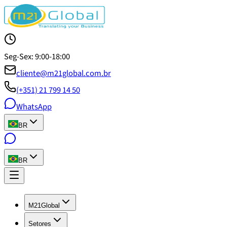
Seg-Sex: 9:00-18:00
cliente@m21global.com.br
(+351) 21 799 14 50
WhatsApp
BR
BR
M21Global
Setores