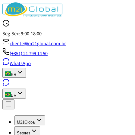
Seg-Sex: 9:00-18:00
cliente@m21global.com.br
(+351) 21 799 14 50
WhatsApp
BR
BR
M21Global
Setores