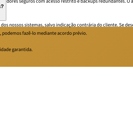
rvidores seguros com acesso restrito e backups redundantes. O 
a?
a dos nossos sistemas, salvo indicação contrária do cliente. Se d
, podemos fazê-lo mediante acordo prévio.
idade garantida.