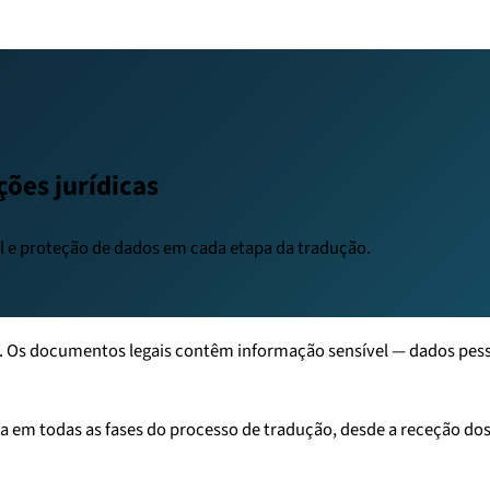
ões jurídicas
l e proteção de dados em cada etapa da tradução.
. Os documentos legais contêm informação sensível — dados pessoa
em todas as fases do processo de tradução, desde a receção dos 