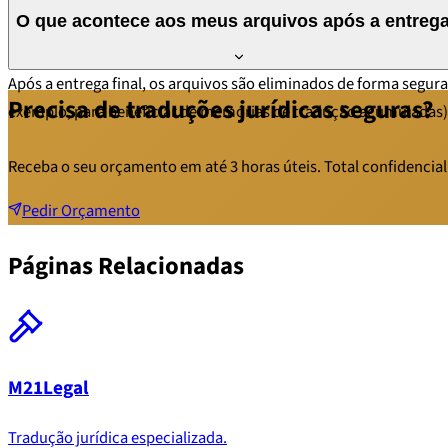
Utilizamos transferências criptografadas, armazenamento em se
O que acontece aos meus arquivos após a entreg
profissionais designados para o seu projeto.
Após a entrega final, os arquivos são eliminados de forma segur
Precisa de traduções jurídicas seguras?
exemplo, para beneficiar de memórias de tradução acumuladas)
Receba o seu orçamento em até 3 horas úteis. Total confidencial
Pedir Orçamento
Páginas Relacionadas
M21Legal
Tradução jurídica especializada.