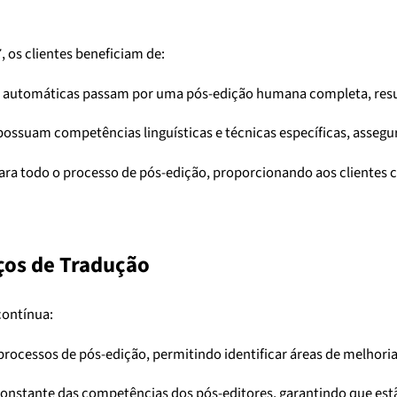
 os clientes beneficiam de:
s automáticas passam por uma pós-edição humana completa, resul
ossuam competências linguísticas e técnicas específicas, assegura
 para todo o processo de pós-edição, proporcionando aos clientes 
ços de Tradução
contínua:
processos de pós-edição, permitindo identificar áreas de melhori
constante das competências dos pós-editores, garantindo que estã