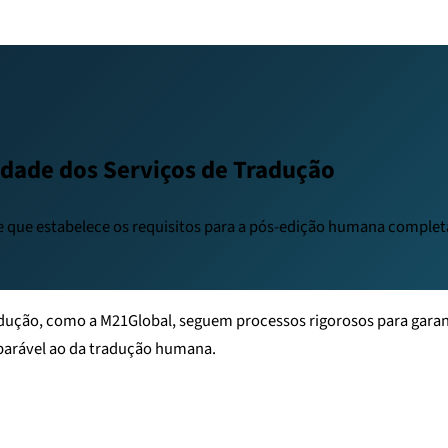
idade dos Serviços de Tradução
de que estabelece os requisitos para a pós-edição humana comple
radução, como a M21Global, seguem processos rigorosos para gara
mparável ao da tradução humana.