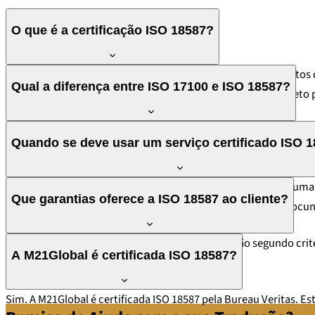
O que é a certificação ISO 18587?
A ISO 18587 é uma norma internacional que define os requisito
Qual a diferença entre ISO 17100 e ISO 18587?
processos de controle de qualidade e especificações de projeto p
A ISO 17100 aplica-se a serviços de tradução humana (tradutores
Quando se deve usar um serviço certificado ISO 
certificada em ambas as normas pela Bureau Veritas, cobrind
Sempre que utilizar tradução automática com pós-edição humana
Que garantias oferece a ISO 18587 ao cliente?
padrões internacionais e que existe controle de qualidade doc
A norma garante pós-editores qualificados, revisão segundo crité
A M21Global é certificada ISO 18587?
das maiores empresas de certificação do mundo.
Sim. A M21Global é certificada ISO 18587 pela Bureau Veritas. 