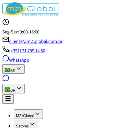
Seg-Sex: 9:00-18:00
cliente@m21global.com.br
(+351) 21 799 14 50
WhatsApp
BR
BR
M21Global
Setores