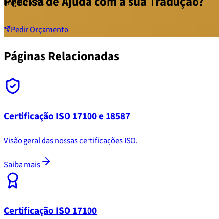
Precisa de Ajuda com a sua Tradução?
linguísticos.
Pedir Orçamento
Páginas Relacionadas
Certificação ISO 17100 e 18587
Visão geral das nossas certificações ISO.
Saiba mais
Certificação ISO 17100