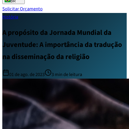
BR
Solicitar Orçamento
História
A propósito da Jornada Mundial da
Juventude: A importância da tradução
na disseminação da religião
01 de ago. de 2023
3
min de leitura