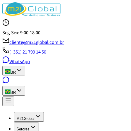
Seg-Sex: 9:00-18:00
cliente@m21global.com.br
(+351) 21 799 14 50
WhatsApp
BR
BR
M21Global
Setores