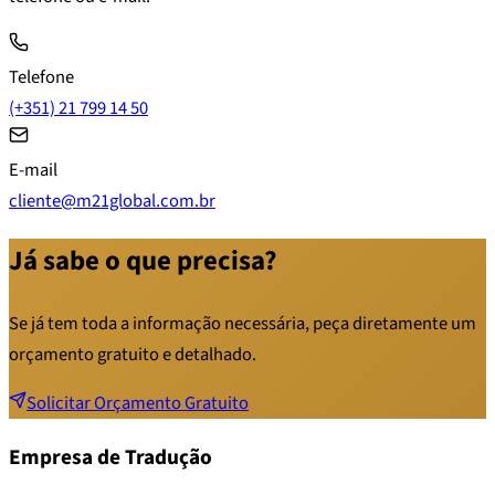
Telefone
(+351) 21 799 14 50
E-mail
cliente@m21global.com.br
Já sabe o que precisa?
Se já tem toda a informação necessária, peça diretamente um
orçamento gratuito e detalhado.
Solicitar Orçamento Gratuito
Empresa de Tradução