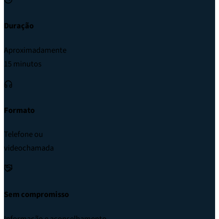
Duração
Aproximadamente
15 minutos
Formato
Telefone ou
videochamada
Sem compromisso
Informação e aconselhamento