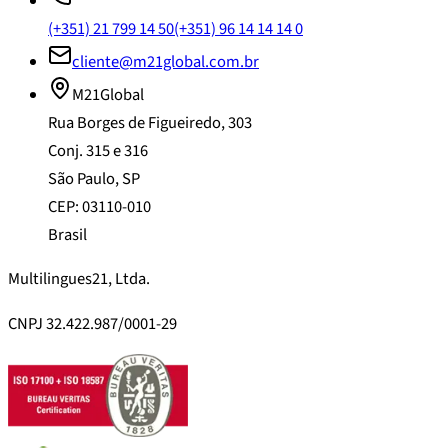
(+351) 21 799 14 50
(+351) 96 14 14 14 0
cliente@m21global.com.br
M21Global
Rua Borges de Figueiredo, 303
Conj. 315 e 316
São Paulo, SP
CEP: 03110-010
Brasil
Multilingues21, Ltda.
CNPJ 32.422.987/0001-29