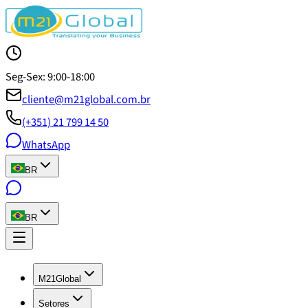
Seg-Sex: 9:00-18:00
cliente@m21global.com.br
(+351) 21 799 14 50
WhatsApp
BR
BR
M21Global
Setores