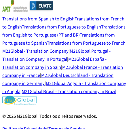
Translations from Spanish to English
Translations from French
to English
Translations from Portuguese to English
Translations
from English to Portuguese (PT and BR)
Translations from
Portuguese to Spanish
Translations from Portuguese to French
M21Global - Translation Company
|
M21Global Portugal -
Translation Company in Portugal
|
M21Global España -
Translation company in Spain
|
M21Global France - Translation
company in France
|
M21Global Deutschland - Translation
company in Germany
|
M21Global Angola - Translation company
in Angola
|
M21Global Brasil - Translation company in Brazil
©
2026
M21Global.
Todos os direitos reservados
.