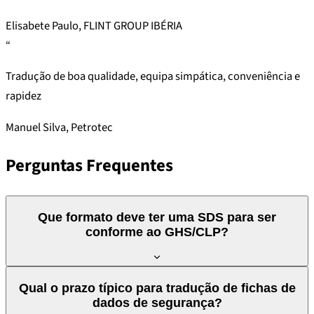
Elisabete Paulo, FLINT GROUP IBÉRIA
“
Tradução de boa qualidade, equipa simpática, conveniência e
rapidez
Manuel Silva, Petrotec
Perguntas Frequentes
Que formato deve ter uma SDS para ser
conforme ao GHS/CLP?
Uma SDS conforme ao GHS e ao Regulamento CLP (CE
Qual o prazo típico para tradução de fichas de
1272/2008) deve seguir a estrutura de 16 secções definida no
dados de segurança?