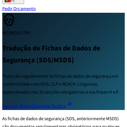
PT
Pedir Orçamento
M21INDUSTRY
Tradução de Fichas de Dados de
Segurança (SDS/MSDS)
Tradução regulamentar de fichas de dados de segurança em
conformidade com GHS, CLP e REACH. Linguistas
especializados nas 16 secções obrigatórias e nas frases H e P.
Agendar Breve Chamada Técnica
As fichas de dados de segurança (SDS, anteriormente MSDS)
são documentos regulamentares obrigatórios para qualquer