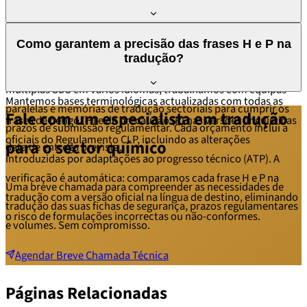
Anexo II do Regulamento REACH (alterado pelo Regulamento
2020/878). Cada secção tem um título e conteúdo obrigatórios,
O prazo depende do volume e do número de idiomas. Uma SDS
e a tradução deve respeitar os títulos oficiais e a terminologia
Como garantem a precisão das frases H e P na
standard (8-12 páginas) para 1 idioma é tipicamente entregue
regulamentar na língua de destino. As frases H e P devem
tradução?
em 2 a 3 dias úteis. Para registos de produtos químicos com
utilizar as versões linguísticas oficiais do Regulamento CLP.
múltiplas SDS em vários idiomas, trabalhamos com equipas
Mantemos bases terminológicas actualizadas com todas as
paralelas e memórias de tradução sectoriais para cumprir os
Fale com um especialista em tradução
frases de perigo (H) e de precaução (P) nas versões linguísticas
prazos de submissão regulamentar. Cada orçamento inclui a
oficiais do Regulamento CLP, incluindo as alterações
para o sector químico
data de entrega prevista.
introduzidas por adaptações ao progresso técnico (ATP). A
verificação é automática: comparamos cada frase H e P na
Uma breve chamada para compreender as necessidades de
tradução com a versão oficial na língua de destino, eliminando
tradução das suas fichas de segurança, prazos regulamentares
o risco de formulações incorrectas ou não-conformes.
e volumes. Sem compromisso.
Agendar Breve Chamada Técnica
Páginas Relacionadas