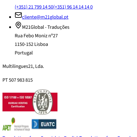
(+351) 21 799 14 50
(+351) 96 14 14 14 0
cliente@m21global.pt
M21Global - Traduções
Rua Febo Moniz nº27
1150-152 Lisboa
Portugal
Multilingues21, Lda.
PT 507 983 815