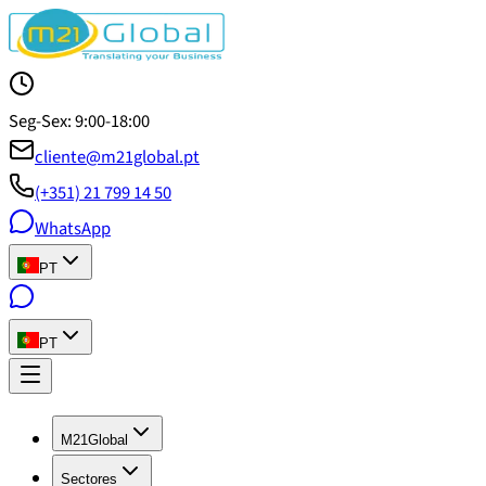
Seg-Sex: 9:00-18:00
cliente@m21global.pt
(+351) 21 799 14 50
WhatsApp
PT
PT
M21Global
Sectores