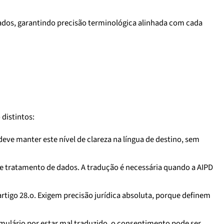
ados, garantindo precisão terminológica alinhada com cada
distintos:
eve manter este nível de clareza na língua de destino, sem
de tratamento de dados. A tradução é necessária quando a AIPD
tigo 28.o. Exigem precisão jurídica absoluta, porque definem
rmulário por estar mal traduzido, o consentimento pode ser