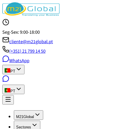
Seg-Sex: 9:00-18:00
cliente@m21global.pt
(+351) 21 799 14 50
WhatsApp
PT
PT
M21Global
Sectores