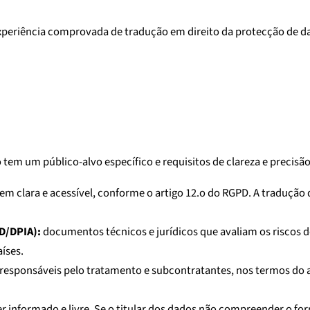
xperiência comprovada de tradução em direito da protecção de d
 um público-alvo específico e requisitos de clareza e precisão 
m clara e acessível, conforme o artigo 12.o do RGPD. A tradução d
D/DPIA):
documentos técnicos e jurídicos que avaliam os riscos 
íses.
responsáveis pelo tratamento e subcontratantes, nos termos do ar
 informado e livre. Se o titular dos dados não compreender o fo