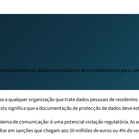
s de tratamento de dados e formulários de consentimento para co
se a qualquer organização que trate dados pessoais de residente
isto significa que a documentação de protecção de dados deve est
blema de comunicação: é uma potencial violação regulatória. As 
ultar em sanções que chegam aos 20 milhões de euros ou 4% do vo