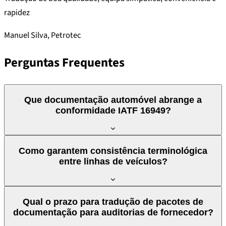
rapidez
Manuel Silva, Petrotec
Perguntas Frequentes
Que documentação automóvel abrange a
conformidade IATF 16949?
A IATF 16949 abrange toda a documentação do sistema de
Como garantem consistência terminológica
gestão de qualidade automóvel: manuais de qualidade,
entre linhas de veículos?
procedimentos documentados, instruções de trabalho,
formulários de registo, relatórios de auditoria e as ferramentas
Gerimos glossários dedicados por fabricante e por programa.
core tools (PPAP, APQP, FMEA, MSA, SPC). A tradução deve
Qual o prazo para tradução de pacotes de
Cada componente, procedimento e designação técnica tem
manter a terminologia normalizada e a rastreabilidade
documentação para auditorias de fornecedor?
uma tradução aprovada que é aplicada automaticamente