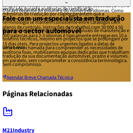
documental em todas as versões linguísticas, o que é
através das nossas ferramentas de tradução assistida (CAT). As
verificado durante auditorias de certificação.
O prazo depende do volume e do número de idiomas. Como
memórias de tradução por cliente garantem que a
Fale com um especialista em tradução
referência: um pacote de auditoria standard (PPAP, FMEA,
terminologia se mantém consistente entre catálogos com
planos de controlo, instruções de trabalho) com 30 000 a 50
para o sector automóvel
dezenas de milhares de referências, manuais de manutenção e
000 palavras para 2-3 idiomas é tipicamente entregue em 10 a
boletins técnicos, mesmo em projectos que se prolongam por
15 dias úteis. Para projectos urgentes ligados a datas de
vários anos.
Uma breve chamada para compreender as necessidades de
auditoria fixas, mobilizamos equipas dedicadas que trabalham
tradução da sua documentação automóvel, prazos e volumes.
em paralelo, sem comprometer a consistência terminológica.
Sem compromisso.
Agendar Breve Chamada Técnica
Páginas Relacionadas
M21Industry