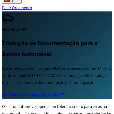
PT
Pedir Orçamento
M21INDUSTRY
Tradução de Documentação para o
Sector Automóvel
Documentação técnica para OEMs e fornecedores Tier 1/Tier 2.
Conformidade IATF 16949, VDA e terminologia SAE. Catálogos
de peças, manuais e documentação de homologação.
Agendar Breve Chamada Técnica
O sector automóvel opera com tolerância zero para erros na
documentação técnica. Um catálogo de peças com referências