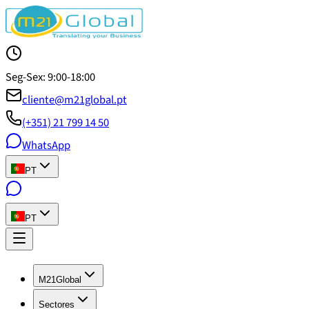
Seg-Sex: 9:00-18:00
cliente@m21global.pt
(+351) 21 799 14 50
WhatsApp
PT
PT
M21Global
Sectores