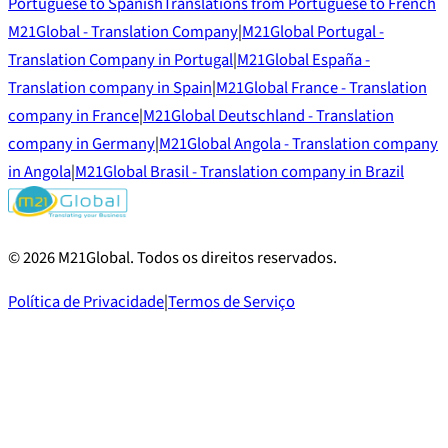
Portuguese to Spanish
Translations from Portuguese to French
M21Global - Translation Company
|
M21Global Portugal -
Translation Company in Portugal
|
M21Global España -
Translation company in Spain
|
M21Global France - Translation
company in France
|
M21Global Deutschland - Translation
company in Germany
|
M21Global Angola - Translation company
in Angola
|
M21Global Brasil - Translation company in Brazil
©
2026
M21Global.
Todos os direitos reservados
.
Política de Privacidade
|
Termos de Serviço