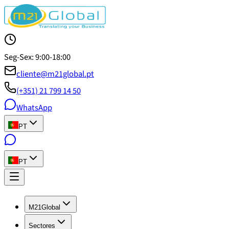
Seg-Sex: 9:00-18:00
cliente@m21global.pt
(+351) 21 799 14 50
WhatsApp
PT
PT
M21Global
Sectores