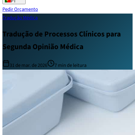
PT
Pedir Orçamento
Tradução Médica
Tradução de Processos Clínicos para
Segunda Opinião Médica
31 de mar. de 2026
7
min de leitura