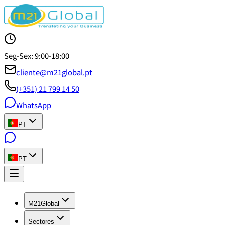
Seg-Sex: 9:00-18:00
cliente@m21global.pt
(+351) 21 799 14 50
WhatsApp
PT
PT
M21Global
Sectores