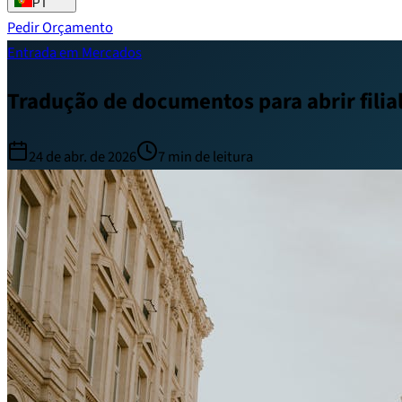
PT
Pedir Orçamento
Entrada em Mercados
Tradução de documentos para abrir filia
24 de abr. de 2026
7
min de leitura