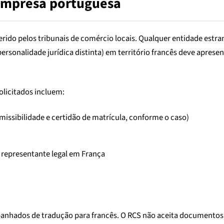
 empresa portuguesa
gerido pelos tribunais de comércio locais. Qualquer entidade est
personalidade jurídica distinta) em território francês deve apre
licitados incluem:
issibilidade e certidão de matrícula, conforme o caso)
o representante legal em França
hados de tradução para francês. O RCS não aceita documentos b