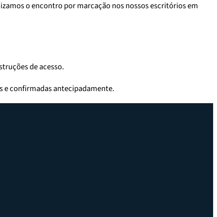
anizamos o encontro por marcação nos nossos escritórios em
struções de acesso.
as e confirmadas antecipadamente.