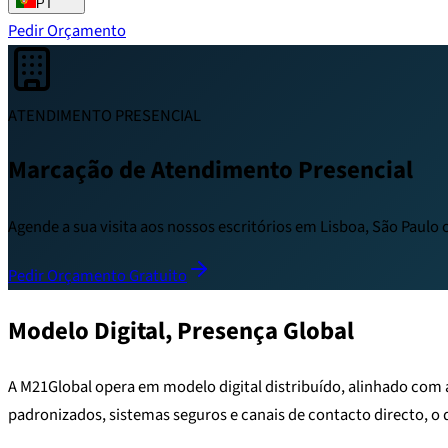
PT
Pedir Orçamento
ATENDIMENTO PRESENCIAL
Marcação de Atendimento Presencial
Agende a sua visita aos nossos escritórios em Lisboa, São Paulo
Pedir Orçamento Gratuito
Modelo Digital, Presença Global
A M21Global opera em modelo digital distribuído, alinhado com 
padronizados, sistemas seguros e canais de contacto directo, o q