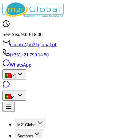
Seg-Sex: 9:00-18:00
cliente@m21global.pt
(+351) 21 799 14 50
WhatsApp
PT
PT
M21Global
Sectores